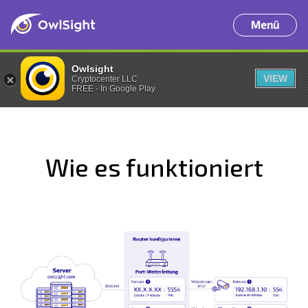
Menü
Owlsight
VIEW
Cryptocenter LLC
FREE - In Google Play
Wie es funktioniert